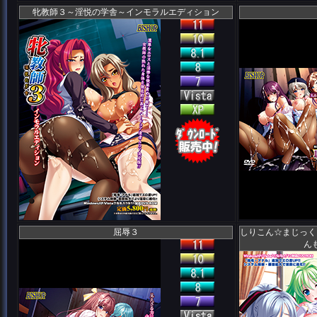
牝教師３～淫悦の学舎～インモラルエディション
屈辱３
しりこん☆まじっく
ん