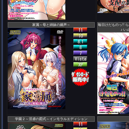
家属～母と姉妹の嬌声～
毎日けだものっ!!
♪ 
学園２～淫虐の図式～インモラルエディション