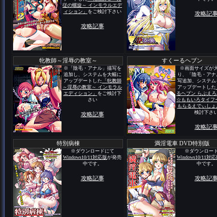
従の螺旋～ インモラルエデ
ィション」
をご検討下さい
攻略記
攻略記事
牝教師～淫辱の教室～
すくーるヘブン
※「陰毛・アナル」描写を
※画面サイズが
追加し、システムを大幅に
り、「陰毛・アナ
アップデートした
「牝教師
写追加、システム
～淫辱の教室～ インモラル
アップデートした
エディション」
をご検討下
るヘブン らぶえ
さい
☆ももいろタイフ
もらるえでぃしょ
検討下さ
攻略記事
攻略記
特別病棟
満淫電車 DVD特別版
※ダウンロードにて
※ダウンロー
Windows10/11対応版
が発売
Windows10/11対
中です。
中です。
攻略記事
攻略記