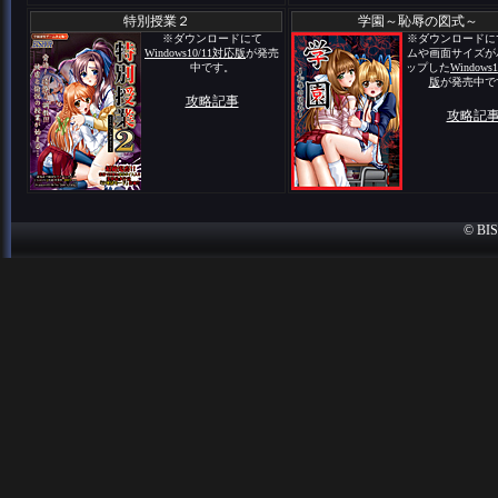
特別授業２
学園～恥辱の図式～
※ダウンロードにて
※ダウンロードに
Windows10/11対応版
が発売
ムや画面サイズが
中です。
ップした
Windows
版
が発売中で
攻略記事
攻略記
© BISH