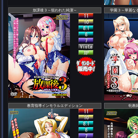
放課後３～狙われた純潔～
学園３～華麗な
教育指導インモラルエディション
牝教