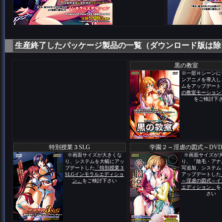
生産終了したパッケージ製品の一覧（ダウンロード版は除
黒の教室
※一部Ｈシーンに
ンアニメを導入し
ムをアップデート
の教室モーション
をご検討下
特別授業３SLG
学園２～淫虐の図式～DV
※画面サイズが大きくな
※画面サイズが
り、システムを大幅にアッ
り、「陰毛・アナ
プデートした
「特別授業３
写追加、システム
SLGインモラルエディショ
アップデートした
ン」
をご検討下さい
～淫虐の図式～イ
エディション」
を
さい