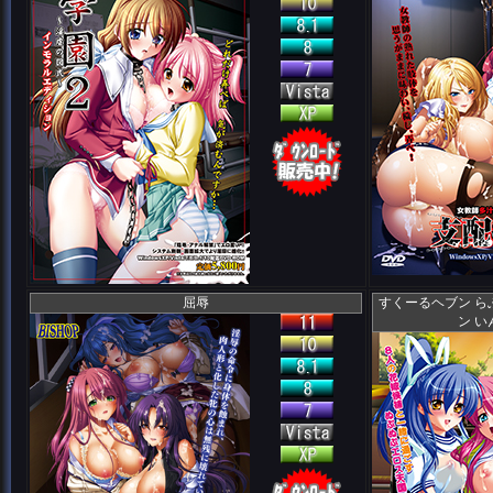
屈辱
すくーるヘブン 
ン 