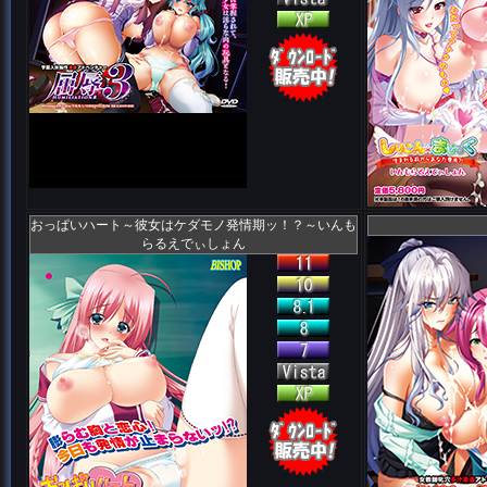
おっぱいハート～彼女はケダモノ発情期ッ！？～いんも
らるえでぃしょん