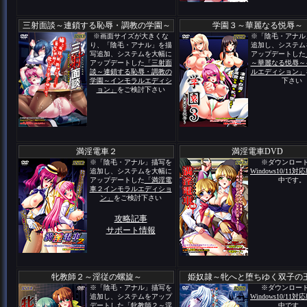
三射面談～連鎖する恥辱・調教の学園～
学園３～華麗なる悦辱～
※画面サイズが大きくな
※「陰毛・アナル
り、「陰毛・アナル」を描
追加し、システム
写追加、システムを大幅に
アップデートした
アップデートした
「三射面
～華麗なる悦辱～
談～連鎖する恥辱・調教の
ルエディション」
学園～インモラルエディシ
下さい
ョン」
をご検討下さい
満淫電車２
満淫電車DVD
※「陰毛・アナル」描写を
※ダウンロー
追加し、システムを大幅に
Windows10/11対
アップデートした
「満淫電
中です。
車２インモラルエディショ
ン」
をご検討下さい
攻略記事
サポート情報
牝教師２～淫従の螺旋～
姫奴隷～牝へと堕ちゆく双子の
※「陰毛・アナル」描写を
※ダウンロー
追加し、システムをアップ
Windows10/11対
デートした
「牝教師２～淫
中です。